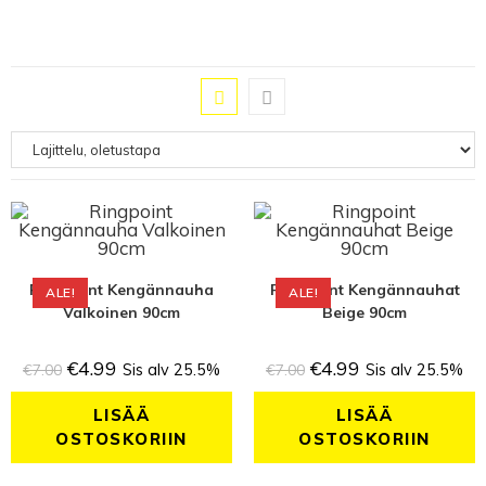
Ringpoint Kengännauha
Ringpoint Kengännauhat
ALE!
ALE!
Valkoinen 90cm
Beige 90cm
€
4.99
€
4.99
€
7.00
Sis alv 25.5%
€
7.00
Sis alv 25.5%
LISÄÄ
LISÄÄ
OSTOSKORIIN
OSTOSKORIIN