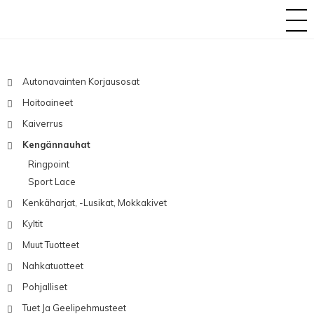
Autonavainten Korjausosat
Hoitoaineet
Kaiverrus
Kengännauhat
Ringpoint
Sport Lace
Kenkäharjat, -lusikat, Mokkakivet
Kyltit
Muut Tuotteet
Nahkatuotteet
Pohjalliset
Tuet Ja Geelipehmusteet