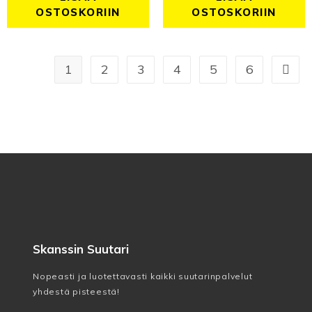
OSTOSKORIIN
OSTOSKORIIN
1
2
3
4
5
6
Skanssin Suutari
Nopeasti ja luotettavasti kaikki suutarinpalvelut
yhdestä pisteestä!