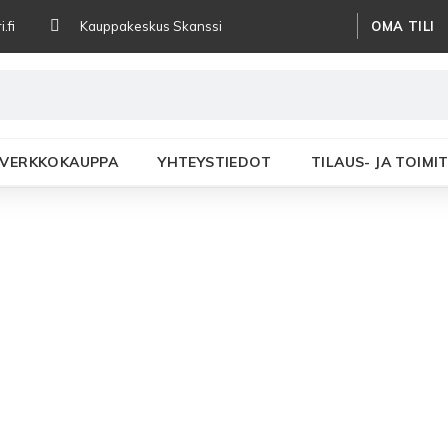
OMA TILI
.fi
Kauppakeskus Skanssi
VERKKOKAUPPA
YHTEYSTIEDOT
TILAUS- JA TOIM