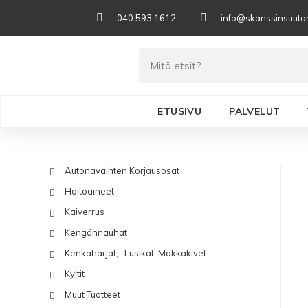
040 593 1612
info@skanssinsuutari
ETUSIVU
PALVELUT
Autonavainten Korjausosat
Hoitoaineet
Kaiverrus
Kengännauhat
Kenkäharjat, -lusikat, Mokkakivet
Kyltit
Muut Tuotteet