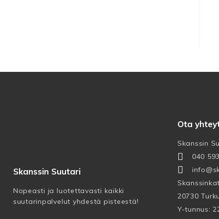
Ota yhtey
Skanssin Su
040 59
info@sk
Skanssin Suutari
Skanssinka
Nopeasti ja luotettavasti kaikki
20730 Turk
suutarinpalvelut yhdestä pisteestä!
Y-tunnus: 