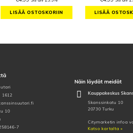
Sis alv 25.5%
Sis alv 
LISÄÄ OSTOSKORIIN
LISÄÄ OSTOSK
ttä
Näin löydät meidät
utari
Kauppakeskus Skans
3 1612
Skanssinkatu 10
anssinsuutari.fi
20730 Turku
tu 10
u
Citymarketin infoa 
2258146-7
Katso kartalta »