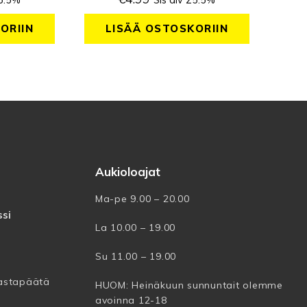
25.5%
Sis alv 25.5%
ORIIN
LISÄÄ OSTOSKORIIN
Aukioloajat
Ma-pe 9.00 – 20.00
si
La 10.00 – 19.00
Su 11.00 – 19.00
vastapäätä
HUOM: Heinäkuun sunnuntait olemme
avoinna 12-18