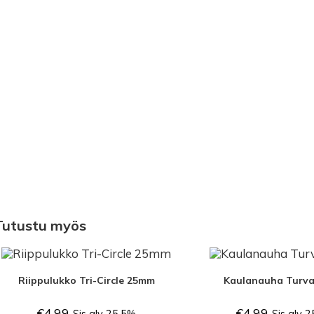
Tutustu myös
Riippulukko Tri-Circle 25mm
Kaulanauha Turva
€
4.99
€
4.99