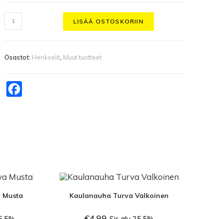
LISÄÄ OSTOSKORIIN
Osastot:
Henkselit
,
Muut tuotteet
F
a
c
e
b
o
o
k
 Musta
Kaulanauha Turva Valkoinen
€
4.99