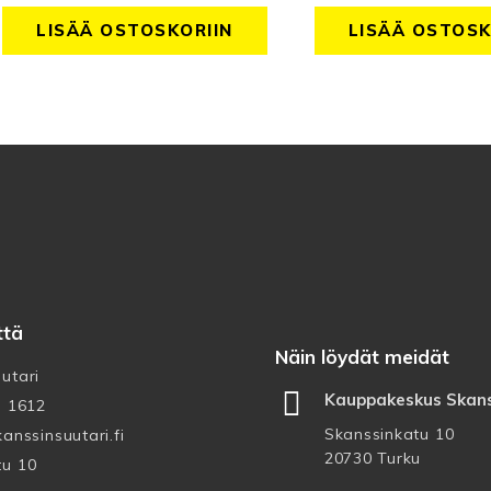
LISÄÄ OSTOSKORIIN
LISÄÄ OSTOSK
ttä
Näin löydät meidät
utari
Kauppakeskus Skans
3 1612
Skanssinkatu 10
anssinsuutari.fi
20730 Turku
tu 10