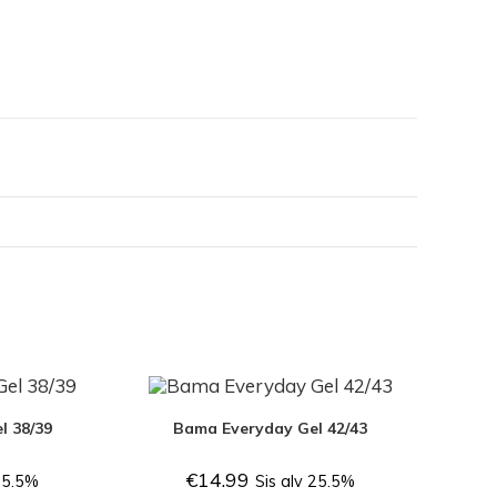
a
c
e
b
o
o
k
l 38/39
Bama Everyday Gel 42/43
€
14.99
 25.5%
Sis alv 25.5%