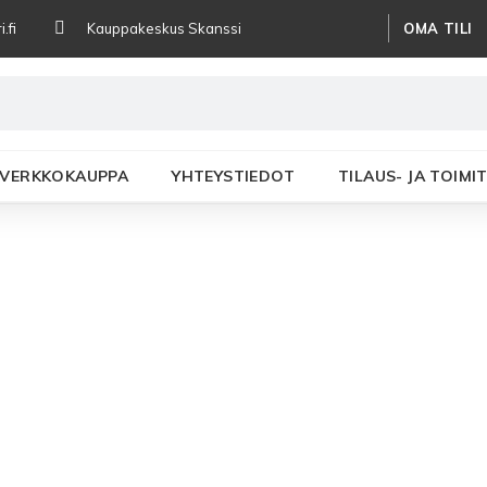
OMA TILI
.fi
Kauppakeskus Skanssi
VERKKOKAUPPA
YHTEYSTIEDOT
TILAUS- JA TOIM