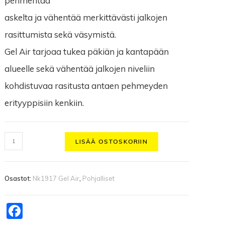
pehmentää
askelta ja vähentää merkittävästi jalkojen
rasittumista sekä väsymistä.
Gel Air tarjoaa tukea päkiän ja kantapään
alueelle sekä vähentää jalkojen niveliin
kohdistuvaa rasitusta antaen pehmeyden
erityyppisiin kenkiin.
LISÄÄ OSTOSKORIIN
Osastot:
Nk1917 Gel Air
,
Pohjalliset
F