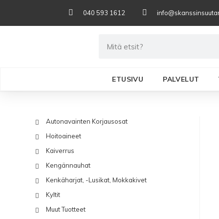
040 593 1612
info@skanssinsuutari
ETUSIVU
PALVELUT
Autonavainten Korjausosat
Hoitoaineet
Kaiverrus
Kengännauhat
Kenkäharjat, -lusikat, Mokkakivet
Kyltit
Muut Tuotteet