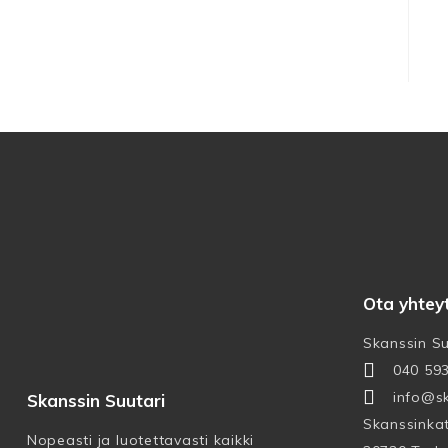
Ota yhtey
Skanssin Su
040 59
info@sk
Skanssin Suutari
Skanssinka
Nopeasti ja luotettavasti kaikki