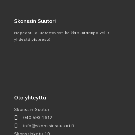
Skanssin Suutari
Nopeasti ja luotettavasti kaikki suutarinpalvelut
yhdestä pisteestä!
Ota yhteyttä
Skanssin Suutari
040 593 1612
info@skanssinsuutari.fi
Skanssinkatu 10