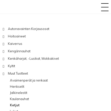
Autonavainten Korjausosat
Hoitoaineet
Kaiverrus
Kengännauhat
Kenkäharjat, -lusikat, Mokkakivet
Kyltit
Muut Tuotteet
Avaimenperät ja renkaat
Henkselit
Jalkinelestit
Kaulanauhat
Ketjut